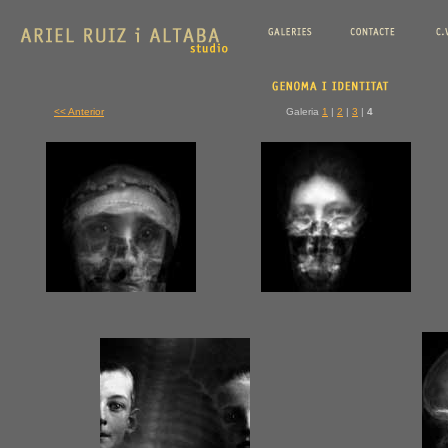
<< Anterior
Galeria
1
|
2
|
3
|
4