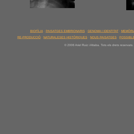
BIOFÍLIA
|
PAISATGES EMBRIONARIS
|
GENOMA I IDENTITAT
|
MEMÒRI
RE-PRODUCCIÓ
|
NATURALESES HISTÒRIQUES
|
NOUS PAISATGES
|
POSSIBLE
© 2006 Ariel Ruiz i Altaba. Tots els drets reservats.