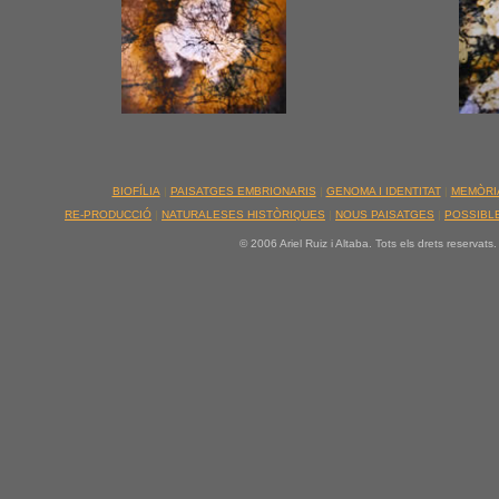
BIOFÍLIA
|
PAISATGES EMBRIONARIS
|
GENOMA I IDENTITAT
|
MEMÒRI
RE-PRODUCCIÓ
|
NATURALESES HISTÒRIQUES
|
NOUS PAISATGES
|
POSSIBLE
© 2006 Ariel Ruiz i Altaba. Tots els drets reservats.