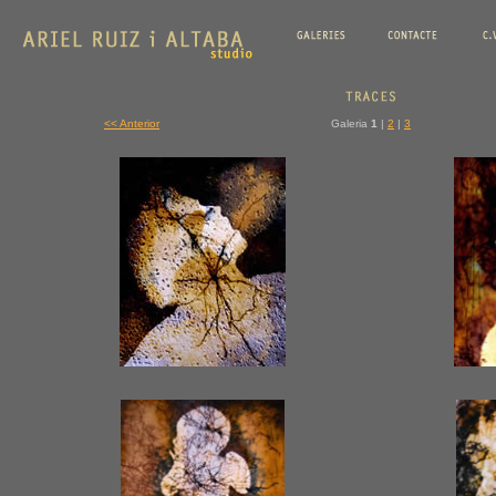
<< Anterior
Galeria
1
|
2
|
3