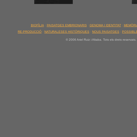
BIOFÍLIA
|
PAISATGES EMBRIONARIS
|
GENOMA I IDENTITAT
|
MEMÒRI
RE-PRODUCCIÓ
|
NATURALESES HISTÒRIQUES
|
NOUS PAISATGES
|
POSSIBLE
© 2006 Ariel Ruiz i Altaba. Tots els drets reservats.